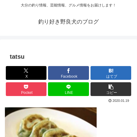
大分の釣り情報、芸能情報、グルメ情報をお届けします！
釣り好き野良犬のブログ
tatsu
X
Facebook
はてブ
Pocket
LINE
コピー
2020.01.19