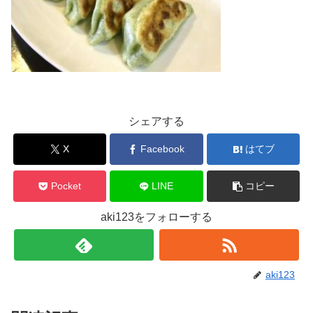
シェアする
X
Facebook
はてブ
Pocket
LINE
コピー
aki123をフォローする
aki123