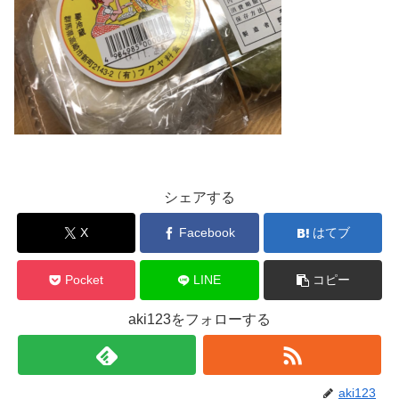
シェアする
X
Facebook
はてブ
Pocket
LINE
コピー
aki123をフォローする
aki123