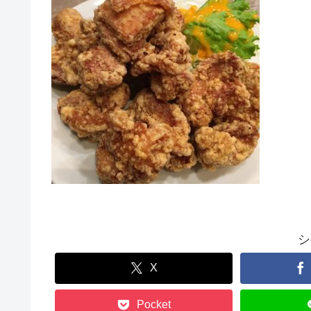
シ
X
Pocket