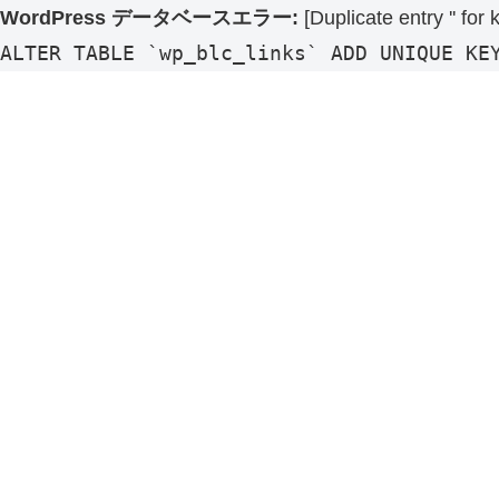
WordPress データベースエラー:
[Duplicate entry '' for 
ALTER TABLE `wp_blc_links` ADD UNIQUE KE