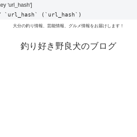
key 'url_hash']
Y `url_hash` (`url_hash`)
大分の釣り情報、芸能情報、グルメ情報をお届けします！
釣り好き野良犬のブログ