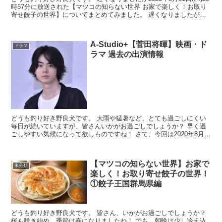
時57分に放送された【マツコの知らない世界 お家で楽しく！お取り
寄せ餃子の世界】についてまとめてみました。 遅くなりましたが、
保存版として読んでいただければと思います...
A-Studio+【菅田将暉】映画・ド
ドラマ
ラマ 過去の出演情報
どうも釣り好き野良犬です。 大雨や猛暑など、とても過ごしにくい
毎日が続いていますが、皆さんいかがお過ごしでしょうか？ 早く過
ごしやすい気候になって欲しものですね！ さて、今回は2020年8月
21日（金） 23時00分～23時30分フジテレ...
【マツコの知らない世界】お家で
未分類
楽しく！お取り寄せ餃子の世界！
①餃子王国群馬県編
どうも釣り好き野良犬です。 皆さん、いかがお過ごしでしょうか？
桜も咲き始め、季節は春になりましたね！ でも、朝晩は少し冷え込