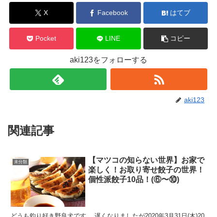
X
Facebook
はてブ
Pocket
LINE
コピー
aki123をフォローする
aki123
関連記事
【マツコの知らない世界】お家で
未分類
楽しく！お取り寄せ餃子の世界！
個性派餃子10品！(⑥〜⑩)
どうも釣り好き野良犬です。 遅くなりましたが2020年3月31日(木)20