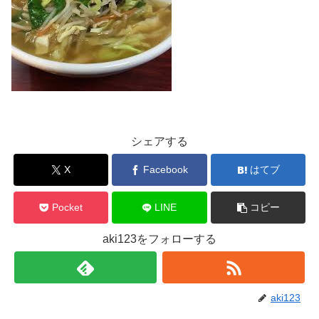
シェアする
X
Facebook
はてブ
Pocket
LINE
コピー
aki123をフォローする
aki123